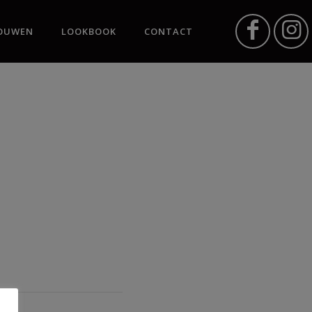
OUWEN
LOOKBOOK
CONTACT