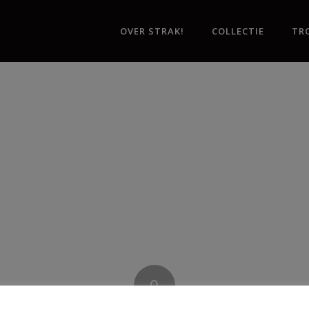
OVER STRAK!
COLLECTIE
TR
0