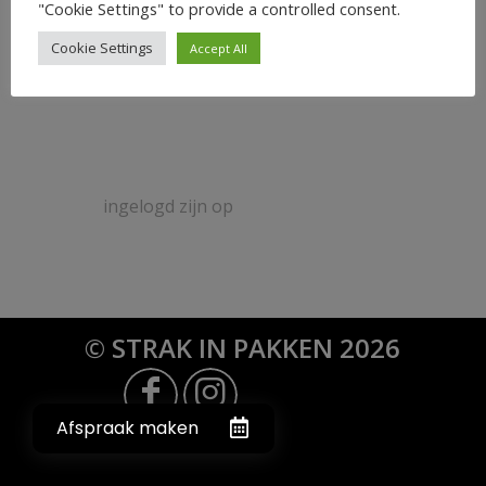
0
"Cookie Settings" to provide a controlled consent.
Cookie Settings
Accept All
ANTWOORDEN
Plaats een Reactie
Meepraten?
Draag gerust bij!
Je moet
ingelogd zijn op
om een reactie te
plaatsen.
© STRAK IN PAKKEN 2026
Afspraak maken