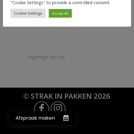
0
"Cookie Settings" to provide a controlled consent.
Cookie Settings
Accept All
ANTWOORDEN
Plaats een Reactie
Meepraten?
Draag gerust bij!
Je moet
ingelogd zijn op
om een reactie te
plaatsen.
© STRAK IN PAKKEN 2026
Afspraak maken