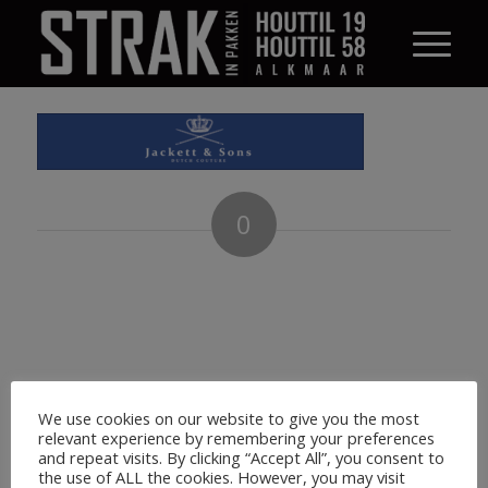
0
ANTWOORDEN
Plaats een Reactie
Meepraten?
Draag gerust bij!
We use cookies on our website to give you the most
Je moet
ingelogd zijn op
om een reactie te
relevant experience by remembering your preferences
plaatsen.
and repeat visits. By clicking “Accept All”, you consent to
the use of ALL the cookies. However, you may visit