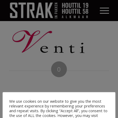
0
ANTWOORDEN
Plaats een Reactie
We use cookies on our website to give you the most
Meepraten?
relevant experience by remembering your preferences
Draag gerust bij!
and repeat visits. By clicking “Accept All”, you consent to
the use of ALL the cookies. However, you may visit
Je moet
ingelogd zijn op
om een reactie te