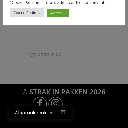
0
"Cookie Settings" to provide a controlled consent.
Cookie Settings
Accept All
ANTWOORDEN
Plaats een Reactie
Meepraten?
Draag gerust bij!
Je moet
ingelogd zijn op
om een reactie te
plaatsen.
© STRAK IN PAKKEN 2026
Afspraak maken