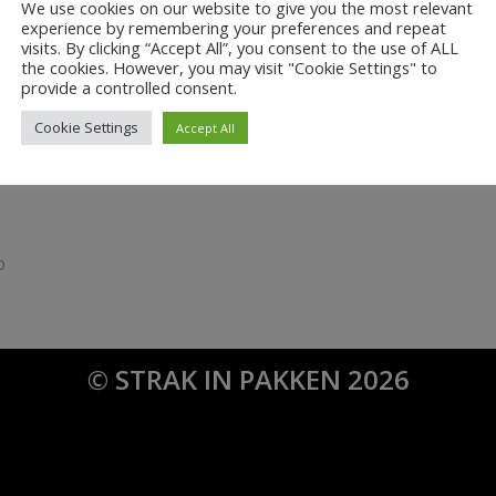
We use cookies on our website to give you the most relevant
experience by remembering your preferences and repeat
visits. By clicking “Accept All”, you consent to the use of ALL
0
the cookies. However, you may visit "Cookie Settings" to
provide a controlled consent.
ANTWOORDEN
Cookie Settings
Accept All
ie
p
om een reactie te plaatsen.
© STRAK IN PAKKEN 2026