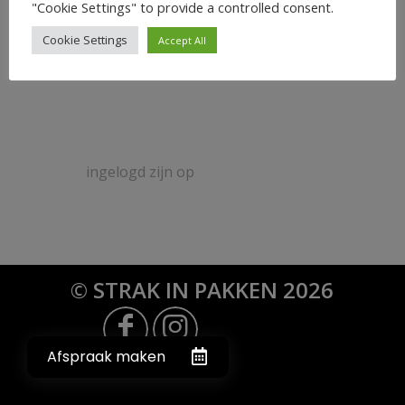
0
"Cookie Settings" to provide a controlled consent.
Cookie Settings
Accept All
ANTWOORDEN
Plaats een Reactie
Meepraten?
Draag gerust bij!
Je moet
ingelogd zijn op
om een reactie te
plaatsen.
© STRAK IN PAKKEN 2026
Afspraak maken